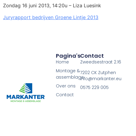
Zondag 16 juni 2013, 14:20u – Liza Luesink
Juryrapport bedrijven Groene Lintje 2013
Pagina's
Contact
Home
Zweedsestraat 2.16
Montage &
7202 CK Zutphen
assemblage
info@markanter.eu
Over ons
0575 229 005
Contact